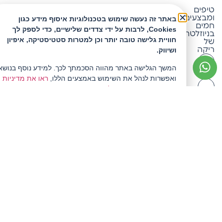
טיפים
ריקה
ומבצעים
באתר זה נעשה שימוש בטכנולוגיות איסוף מידע כגון
חמים
Cookies, לרבות על ידי צדדים שלישיים, כדי לספק לך
בניוזלטר
טלפון: 053-4682151
חוויית גלישה טובה יותר וכן למטרות סטטיסטיקה, איפיון
של
ריקה
ושיווק.
אימייל: office@rika.co.il
המשך הגלישה באתר מהווה הסכמתך לכך. למידע נוסף בנושא
ואפשרות לנהל את השימוש באמצעים הללו,
ראו את מדיניות
הפרטיות המעודכנת שלנו.
להצטרף
ולקבל
10%
הנחה
אני
מאשר/ת
קבלת
עדכונים
במייל
ושימוש
בפרטים