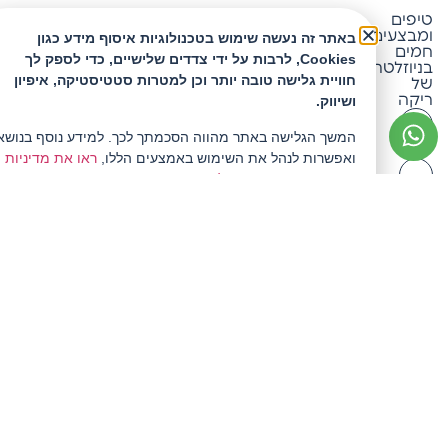
טיפים
ריקה
ומבצעים
באתר זה נעשה שימוש בטכנולוגיות איסוף מידע כגון
חמים
Cookies, לרבות על ידי צדדים שלישיים, כדי לספק לך
בניוזלטר
טלפון: 053-4682151
חוויית גלישה טובה יותר וכן למטרות סטטיסטיקה, איפיון
של
ריקה
ושיווק.
אימייל: office@rika.co.il
המשך הגלישה באתר מהווה הסכמתך לכך. למידע נוסף בנושא
ואפשרות לנהל את השימוש באמצעים הללו,
ראו את מדיניות
הפרטיות המעודכנת שלנו.
להצטרף
ולקבל
10%
הנחה
אני
מאשר/ת
קבלת
עדכונים
במייל
ושימוש
בפרטים