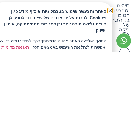
טיפים
ריקה
ומבצעים
באתר זה נעשה שימוש בטכנולוגיות איסוף מידע כגון
חמים
Cookies, לרבות על ידי צדדים שלישיים, כדי לספק לך
בניוזלטר
טלפון: 053-4682151
חוויית גלישה טובה יותר וכן למטרות סטטיסטיקה, איפיון
של
ריקה
ושיווק.
אימייל: office@rika.co.il
המשך הגלישה באתר מהווה הסכמתך לכך. למידע נוסף בנושא
ואפשרות לנהל את השימוש באמצעים הללו,
ראו את מדיניות
הפרטיות המעודכנת שלנו.
להצטרף
ולקבל
10%
הנחה
אני
מאשר/ת
קבלת
עדכונים
במייל
ושימוש
בפרטים