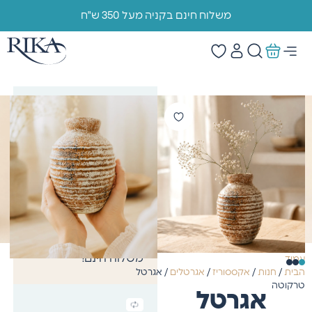
משלוח חינם בקניה מעל 350 ש"ח
הוראות טיפול/ ניקוי:
שטיפה ידנית בלבד.
משלוח מהיר
משלוח
מהיר תוך 4 ימי עסקים.
בקניה של מעל 299 ש"ח
משלוח חינם!
עמוד
הבית
/
חנות
/
אקססוריז
/
אגרטלים
/ אגרטל
טרקוטה
אגרטל