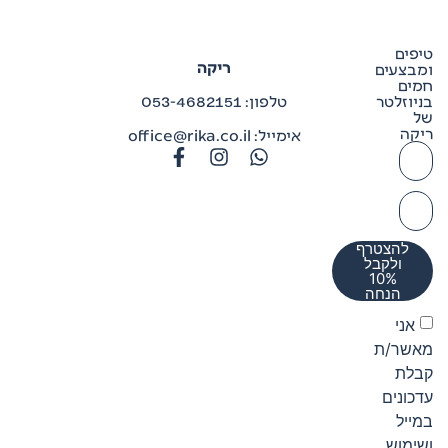
טיפים
ריקה
ומבצעים
חמים
בניוזלטר
טלפון: 053-4682151
של
ריקה
אימייל: office@rika.co.il
להצטרף
ולקבל
10%
הנחה
אני
מאשר/ת
קבלת
עדכונים
במייל
ושימוש