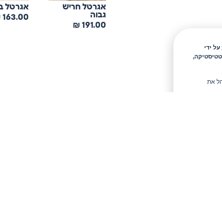
אגרטל חריש
אגרטל ב
גבוה
₪
163.00
₪
191.00
 מידע כגון Cookies, לרבות על ידי
טטיסטיקה,
הל את
טיפים ומבצעים חמים בניוזלטר של ריקה
להצטרף ולקבל 10% הנחה