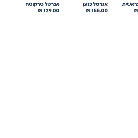
ראשית
אגרטל כנען
אגרטל טרקוטה
₪
129.00
₪
155.00
ריקה
טלפון: 053-4682151
אימייל: office@rika.co.il