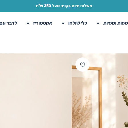
משלוח חינם בקניה מעל 350 ש"ח
פות ומפיות
כלי שולחן
אקססוריז
לדבר עם 
עמוד הבית
/
חנות
/
אקססוריז
/
אגרטל
אגרטל עץ פר
אגרטל עץ מגולף בעבודת יד, המשל
אגרטל שונה מעט בגוון, בציור הע
לענפים יבשים, גבעולים טבעיים או
פירוט ומידות:
מידות: גובה 39 ס"מ, קוטר פיה עליון 7 ס"מ.
165.00
₪
210.00
₪