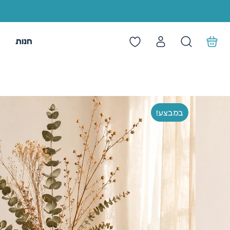
חנות
מ
במבצע!