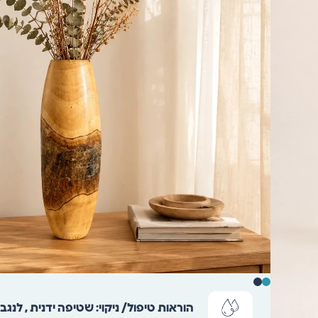
הוראות טיפול/ ניקוי:
שטיפה ידנית , לנגב 