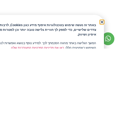
באתר זה נעשה שימוש בטכנולוגיות איסוף
צדדים שלישיים, כדי לספק לך חוויית גלישה טובה יותר וכן למטרות ס
איפיון ושיווק.
המשך הגלישה באתר מהווה הסכמתך לכך. למידע נוסף בנושא ואפשרות לנ
השימוש באמצעים הללו,
ראו את מדיניות הפרטיות המעודכנת שלנו.
המלצות לקוחות
מפות ומפיות
קצת עלי
חבקים
בלוג
כלי שולחן
שאלות ותשובות
אקססוריז
לדבר עם ריקה