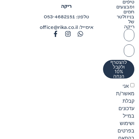
טיפים
ריקה
ומבצעים
חמים
בניוזלטר
טלפון: 053-4682151
של
ריקה
אימייל: office@rika.co.il
להצטרף
ולקבל
10%
הנחה
אני
מאשר/ת
קבלת
עדכונים
במייל
ושימוש
בפרטים
בהתאם