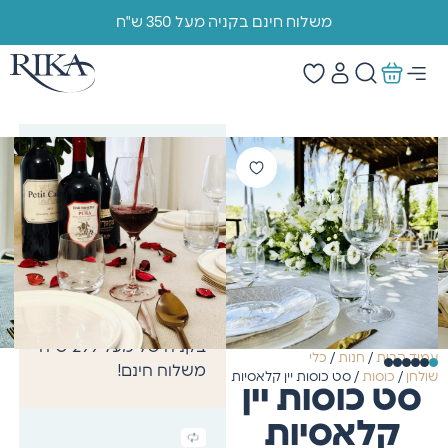
משלוח חינם בקניה מעל 350 ש"ח
הוראות טיפול/ ניקוי:
ניתן
לשימוש במדיח כלים
משלוח מהיר
משלוח
מהיר תוך 4 ימי עסקים.
בקניה של מעל 299 ש"ח
עמוד הבית
/
חנות
/
כלי
משלוח חינם!
שולחן
/
כוסות
/ סט כוסות יין קלאסיות
סט כוסות יין
קלאסיות