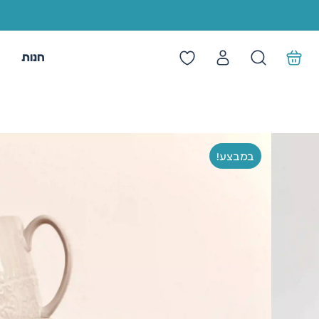
חנות
מ
במבצע!