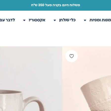
משלוח חינם בקניה מעל 350 ש"ח
פות ומפיות
כלי שולחן
אקססוריז
לדבר עם 
עמוד הבית
/
חנות
/
כלי שולחן
/
כוסות
ספל תחרה עג
ספל קרמיקה כיפי וחמים מצופה ג
לשימוש במיקרוגל ובמדיח
פירוט ומידות:
ספל קרמיקה המכיל 414 מ״ל, המחיר ליחידה.
10.00
₪
20.00
₪