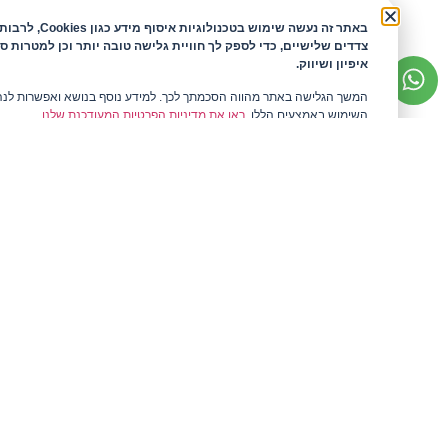
באתר זה נעשה שימוש בטכנולוגיות איסוף
צדדים שלישיים, כדי לספק לך חוויית גלישה טובה יותר וכן למטרות ס
איפיון ושיווק.
המשך הגלישה באתר מהווה הסכמתך לכך. למידע נוסף בנושא ואפשרות לנ
השימוש באמצעים הללו,
ראו את מדיניות הפרטיות המעודכנת שלנו.
המלצות לקוחות
מפות ומפיות
קצת עלי
חבקים
בלוג
כלי שולחן
שאלות ותשובות
אקססוריז
לדבר עם ריקה
כלי הגשה
תקנון אתר
אני מאשר/
אגרטלים
מדיניות פרטיות
סכו"ם
הצהרת נגישות