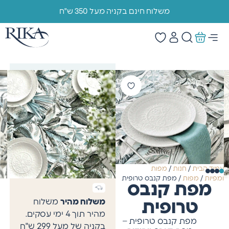
משלוח חינם בקניה מעל 350 ש"ח
הוראות טיפול/ ניקוי:
כביסה עד 40 מעלות,
סחיטה עדינה. ללא
ייבוש במייבש! ללא גיהוץ.
(לרשום את זה על כל
המפות קנבס
עמוד הבית
/
חנות
/
מפות
ומפיות
/
מפות
/ מפת קנבס טרופית
מפת קנבס
משלוח מהיר
משלוח
טרופית
מהיר תוך 4 ימי עסקים.
מפת קנבס טרופית –
בקניה של מעל 299 ש"ח