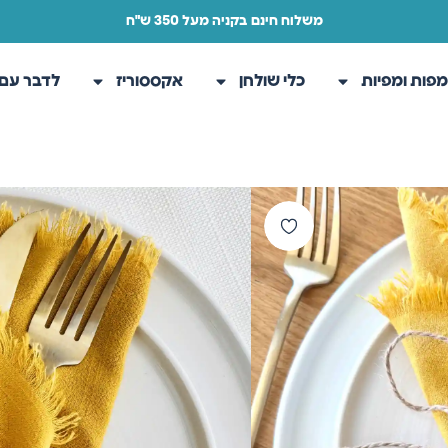
משלוח חינם בקניה מעל 350 ש"ח
פות ומפיות
כלי שולחן
אקססוריז
לדבר עם 
עמוד הבית
/
חנות
/
מפות ומפיות
/
מפ
מפית פרנזים
מפיות בד טבעיות ורכ
פירוט ומידות:
המחיר ליחידה ולא למארז, גודל כל מפית 
22.00
₪
הוספה לסל