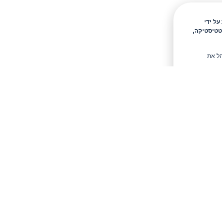
 מידע כגון Cookies, לרבות על ידי
טטיסטיקה,
הל את
טיפים ומבצעים חמים בניוזלטר של ריקה
להצטרף ולקבל 10% הנחה
ת קבלת עדכונים במייל ושימוש בפרטים בהתאם ל
מדיניות הפרטיו