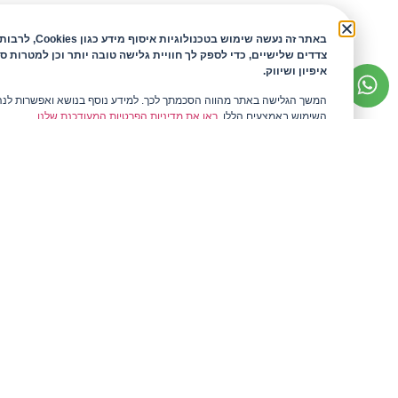
באתר זה נעשה שימוש בטכנולוגיות איסוף
צדדים שלישיים, כדי לספק לך חוויית גלישה טובה יותר וכן למטרות ס
איפיון ושיווק.
המשך הגלישה באתר מהווה הסכמתך לכך. למידע נוסף בנושא ואפשרות לנ
השימוש באמצעים הללו,
ראו את מדיניות הפרטיות המעודכנת שלנו.
המלצות לקוחות
מפות ומפיות
קצת עלי
חבקים
בלוג
כלי שולחן
שאלות ותשובות
אקססוריז
לדבר עם ריקה
כלי הגשה
תקנון אתר
אני מאשר/
אגרטלים
מדיניות פרטיות
סכו"ם
הצהרת נגישות