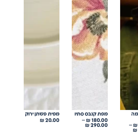
מה
מפת קנבס סתיו
מפית פשתן ירוק
₪
20.00
–
₪
180.00
₪
290.00
–
₪
₪